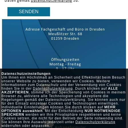
Daten gemäß
Datenschutzerklärung
zu.
Adresse Fachgeschäft und Büro in Dresden
Meußlitzer Str. 68
01259 Dresden
Öffnungszeiten
Montag - Freitag
9 - 17 Uhr
Datenschutzeinstellungen
Um Ihnen ein Höchstmaß an Sicherheit und Effektivität beim Besuch
unserer Website zu bieten, verwenden wir Cookies. Weitere
Informationen zum Datenschutz und der Verwendung von Cookies
finden Sie in der
Datenschutzerklärung
. Durch klicken auf
ALLE
03 51 / 25 02 07 52
AKZEPTIEREN
, stimme ich der Speicherung von Cookies in meinem
Browser zu, aktiviere alle Technologien und akzeptiere die
Regelungen gemäß der Datenschutzerklärung. Sie können auch nur
für den Einsatz einzelner Cookies und Technologien einwilligen.
Individuelle Einstellungen können Sie durch klicken auf
MEHR
info@server-team.de
OPTIONEN auswählen
. Mit der Entscheidung
NUR NOTWENDIGE
SPEICHERN
werden wir Ihre Privatsphäre respektieren und keine
Cookies setzen, die nicht für den Betrieb der Seite notwendig sind.
Sie können Ihre Auswahl jederzeit unter
Datenschutzerklärung
widerrufen oder anpassen.
Anfrageformular