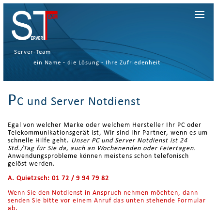
Das benötigte Formular wird geladen, bitte warten ...
Server-Team
ein Name - die Lösung - Ihre Zufriedenheit
P
C und Server Notdienst
Egal von welcher Marke oder welchem Hersteller Ihr PC oder
Telekommunikationsgerät ist, Wir sind Ihr Partner, wenn es um
schnelle Hilfe geht.
Unser PC und Server Notdienst ist 24
Std./Tag für Sie da, auch an Wochenenden oder Feiertagen.
Anwendungsprobleme können meistens schon telefonisch
gelöst werden.
A. Quietzsch:
01 72 / 9 94 79 82
Wenn Sie den Notdienst in Anspruch nehmen möchten, dann
senden Sie bitte vor einem Anruf das unten stehende Formular
ab.