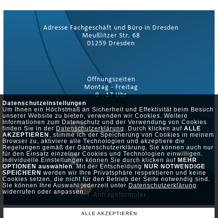
Adresse Fachgeschäft und Büro in Dresden
Meußlitzer Str. 68
01259 Dresden
Öffnungszeiten
Montag - Freitag
9 - 17 Uhr
Datenschutzeinstellungen
Um Ihnen ein Höchstmaß an Sicherheit und Effektivität beim Besuch
unserer Website zu bieten, verwenden wir Cookies. Weitere
Informationen zum Datenschutz und der Verwendung von Cookies
finden Sie in der
Datenschutzerklärung
. Durch klicken auf
ALLE
03 51 / 25 02 07 52
AKZEPTIEREN
, stimme ich der Speicherung von Cookies in meinem
Browser zu, aktiviere alle Technologien und akzeptiere die
Regelungen gemäß der Datenschutzerklärung. Sie können auch nur
für den Einsatz einzelner Cookies und Technologien einwilligen.
Individuelle Einstellungen können Sie durch klicken auf
MEHR
info@server-team.de
OPTIONEN auswählen
. Mit der Entscheidung
NUR NOTWENDIGE
SPEICHERN
werden wir Ihre Privatsphäre respektieren und keine
Cookies setzen, die nicht für den Betrieb der Seite notwendig sind.
Sie können Ihre Auswahl jederzeit unter
Datenschutzerklärung
widerrufen oder anpassen.
Anfrageformular
ALLE AKZEPTIEREN