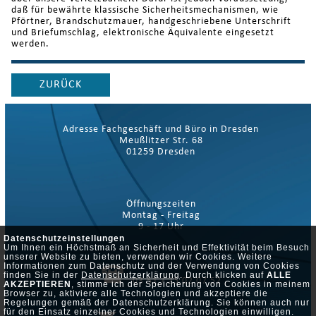
daß für bewährte klassische Sicherheitsmechanismen, wie
Pförtner, Brandschutzmauer, handgeschriebene Unterschrift
und Briefumschlag, elektronische Äquivalente eingesetzt
werden.
ZURÜCK
Adresse Fachgeschäft und Büro in Dresden
Meußlitzer Str. 68
01259 Dresden
Öffnungszeiten
Montag - Freitag
9 - 17 Uhr
Datenschutzeinstellungen
Um Ihnen ein Höchstmaß an Sicherheit und Effektivität beim Besuch
unserer Website zu bieten, verwenden wir Cookies. Weitere
Informationen zum Datenschutz und der Verwendung von Cookies
finden Sie in der
Datenschutzerklärung
. Durch klicken auf
ALLE
03 51 / 25 02 07 52
AKZEPTIEREN
, stimme ich der Speicherung von Cookies in meinem
Browser zu, aktiviere alle Technologien und akzeptiere die
Regelungen gemäß der Datenschutzerklärung. Sie können auch nur
für den Einsatz einzelner Cookies und Technologien einwilligen.