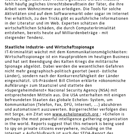
fehlt häufig jegliches Unrechtsbewußtsein der Täter, die ihre
Arbeit vom Wohnzimmer aus erledigen. Die Tools für solche
Aktivitäten sind auf dem Softwaremarkt oder sogar im Internet
frei erhältlich, zu den Tricks gibt es ausführliche Informationen
in der Literatur und im Web. Experten schätzen die
wirtschaftlichen Schäden, die durch Computerkrimialität
entstehen, bereits heute auf Milliardenbeträge - mit
steigender Tendenz.
Staatliche Industrie- und Wirtschaftsspionage
IT-Kriminalität wächst mit dem Kommunikationsmöglichkeiten:
Wirtschaftsspionage ist ein Hauptproblem im heutigen Business
und hat seit Beendigung des Kalten Kriegs die militärische
Spionage abgelöst. Dabei werden die wesentlichen Gefahren
nicht mehr geographisch-politisch geortet (west- östliche
Länder), sondern nach der Konkurrenzfähigkeit der Länder
eingeschätzt. US-Präsident Bill Clinton erklärte »ökonomische
Aufklärung« zum Staatsziel und stattete den
»Supergeheimdienst« Nacional Security Agency (NSA) mit
entsprechenden Mitteln aus. Die USA unterhalten mit einigen
befreundeten Staaten das globale Echelon- System, um
Kommunikation (Telefon, Fax, DFÜ, Internet, ...) abzuhören
und automatisiert auszuwerten. Bürgerrechtler verfolgen dies
mit Sorge, ein Zitat von
www.echelonwatch.org
: »Echelon is
perhaps the most powerful intelligence gathering organization
in the world. Reports suggest that this network is being used
to spy on private citizens everywhere, including on the
Internet.« Aufschlußreich ist auch der STOA-Report des