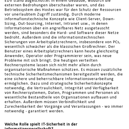
EDV stand abgeschottet in einem Gebäude, wodurch die
externen Bedrohungen überschaubar waren, und das
Betriebssystem des Hostes war für den Schutz der Ressourcen
vor unerlaubtem Zugriff zuständig. Durch moderne
informafionstechnische Konzepte wie Client-Server, Down-
Sizing, Out-Sourcing, Internet, Intranet usw., in denen
Informationen über ein angreifbares Netz ausgetauscht
werden, sind besonders die Hard- und Software dieser Netze
bedroht. Außerdem sind die informationstechnischen
Sicherungen von Arbeitsplatzrechnern, insbesondere von PCs,
wesentlich schwächer als die klassischen Großrechner. Der
Benutzer eines Arbeitsplatzrechners kann heute gleichzeitig
Anwender, Operator oder Programmierer sein, was neue
Probleme mit sich bringt. Die heutigen verteilten
Rechnersysteme lassen sich nicht mehr allein durch
organisatorische Maßnahmen schützen. Es müssen zusätzliche
technische Sicherheitsmechanismen bereitgestellt werden, die
eine sichere und beherrschbare Informationsverarbeitung
ermöglichen. Dazu sind strategische Sicherheitskonzepte
notwendig, die Vertraulichkeit, Integrität und Verfügbarkeit
von Rechnersystemen, Daten, Programmen und Personen als
wesentliche Bestandteile von Organisationen aufbauen und
erhalten. Außerdem müssen Verbindlichkeit und
Zurechenbarkeit der Vorgänge und Veranlassungen - wo immer
notwendig - garantiert werden.
Welche Rolle spielt IT-Sicherheit in der