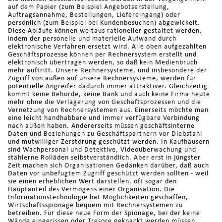
auf dem Papier (zum Beispiel Angebotserstellung,
Auftragsannahme, Bestellungen, Liefereingang) oder
persönlich (zum Beispiel bei Kundenbesuchen) abgewickelt.
Diese Abläufe können weitaus rationeller gestaltet werden,
indem der personelle und materielle Aufwand durch
elektronische Verfahren ersetzt wird. Alle oben aufgezählten
Geschäftsprozesse können per Rechnersystem erstellt und
elektronisch übertragen werden, so daß kein Medienbruch
mehr auftritt. Unsere Rechnersysteme, und insbesondere der
Zugriff von außen auf unsere Rechnersysteme, werden für
potentielle Angreifer dadurch immer attraktiver. Gleichzeitig
kommt keine Behörde, keine Bank und auch keine Firma heute
mehr ohne die Verlagerung von Geschäftsprozessen und die
Vernetzung von Rechnersystemen aus. Einerseits möchte man
eine leicht handhabbare und immer verfügbare Verbindung
nach außen haben. Andererseits müssen geschäftsinterne
Daten und Beziehungen zu Geschäftspartnern vor Diebstahl
und mutwilliger Zerstörung geschützt werden. In Kaufhäusern
sind Wachpersonal und Detektive, Videoüberwachung und
stählerne Rolläden selbstverständlich. Aber erst in jüngster
Zeit machen sich Organisationen Gedanken darüber, daß auch
Daten vor unbefugtem Zugriff geschützt werden sollten - weil
sie einen erheblichen Wert darstellen, oft sogar den
Hauptanteil des Vermögens einer Organisation. Die
Informationstechnologie hat Möglichkeiten geschaffen,
Wirtschaftsspionage bequem mit Rechnersystemen zu
betreiben. Für diese neue Form der Spionage, bei der keine
Wände eingerissen oder Tresore geknackt werden müssen,