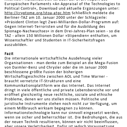
Europäischen Parlaments »An Appraisal of the Technologies to
Political Control«, Download und aktuelle Ergänzungen unter:
http://cryptome.org/stoa-atpc.htm
Schließlich meldete die
Berliner-TAZ am 10. Januar 2000 unter der Schlagzeile:
»Präsident Clinton legt Zwei-Milliarden-Dollar-Programm auf:
Gegen Internet-Terroristen und für die Ausbildung des
Spionage-Nachwuchses« in dem Drei-Jahres-Plan seien - so die
TAZ - allein 150 Millionen Dollar »Stipendien« enthalten, um
Wissenschaftler und Studenten in IT-Sicherheitsfragen
auszubilden.
Fazit
Die internationale wirtschaftliche Ausdehnung vieler
Organisationen - man denke zum Beispiel an die Mega-Fusion
von Daimler-Benz und Chrysler oder die im Januar 2000
beschlossene größte Fusion der bisherigen
Wirtschaftsgeschichte zwischen AOL und Time Warner -
braucht vernetzte IT-Strukturen und eine
Kommunikationsplattform wie das Internet. Das Internet
dringt in viele öffentliche und private Lebensbereiche vor und
eröffnet gleichzeitig neue rechtliche, soziale und ethische
Probleme, denen wir uns stellen müssen. Politische und
juristische Instrumente stehen noch nicht zur Verfügung, um
einem Mißbrauch wirksam begegnen zu können.
Informationstechnologie kann nur sinnvoll eingesetzt werden,
wenn sie sicher und beherrschbar ist. Die Bedrohungen, die aus
der neuen Technik resultieren, können wir nicht beeinflussen,
aber unsere Verletzbarkeit. Dafür ist jedoch Voraussetzung,